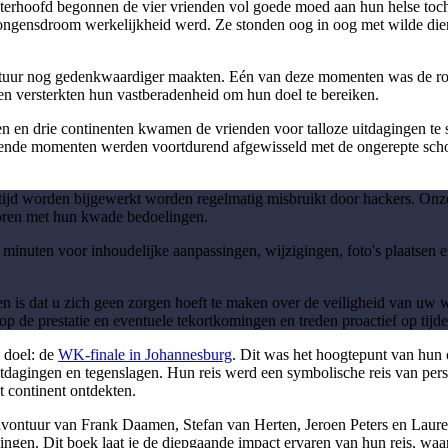
terhoofd begonnen de vier vrienden vol goede moed aan hun helse tocht
ongensdroom werkelijkheid werd. Ze stonden oog in oog met wilde die
tuur nog gedenkwaardiger maakten. Eén van deze momenten was de rol 
n versterkten hun vastberadenheid om hun doel te bereiken.
n en drie continenten kwamen de vrienden voor talloze uitdagingen te s
gende momenten werden voortdurend afgewisseld met de ongerepte scho
 tijd worden bijgewerkt worden regelmatig misbruikt door hackers. On
toren met hun kwade bedoelingen.
 minuten voor inhoudelijke aanpassingen, wijzigingen, foto's plaatsen en
n is dat u zich geen zorgen hoeft te maken over de veiligheid van uw
p de prestatie en eventuele tekortkomingen en treden proactief op tijde
e doel: de
WK-finale in Johannesburg
. Dit was het hoogtepunt van hun 
itdagingen en tegenslagen. Hun reis werd een symbolische reis van perso
t continent ontdekten.
avontuur van Frank Daamen, Stefan van Herten, Jeroen Peters en Lauren
ngen. Dit boek laat je de diepgaande impact ervaren van hun reis, waar