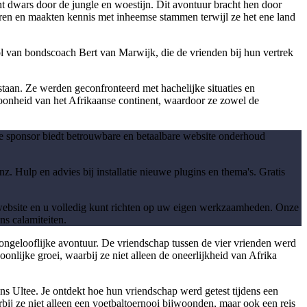
 dwars door de jungle en woestijn. Dit avontuur bracht hen door
ren en maakten kennis met inheemse stammen terwijl ze het ene land
van bondscoach Bert van Marwijk, die de vrienden bij hun vertrek
taan. Ze werden geconfronteerd met hachelijke situaties en
onheid van het Afrikaanse continent, waardoor ze zowel de
ze sponsor biedt betrouwbare en betaalbare website onderhoud
z. Hulp en advies bij installatie nieuwe plugins en thema's. Gratis
 website en u volledig kunt richten op uw eigen werkzaamheden. Onze
ns calamiteiten.
ongelooflijke avontuur. De vriendschap tussen de vier vrienden werd
onlijke groei, waarbij ze niet alleen de oneerlijkheid van Afrika
s Ultee. Je ontdekt hoe hun vriendschap werd getest tijdens een
bij ze niet alleen een voetbaltoernooi bijwoonden, maar ook een reis