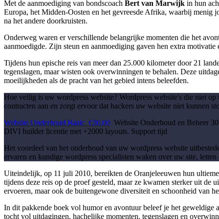
Met de aanmoediging van bondscoach
Bert van Marwijk
in hun ach
Europa, het Midden-Oosten en het gevreesde Afrika, waarbij menig j
na het andere doorkruisten.
Onderweg waren er verschillende belangrijke momenten die het avon
aanmoedigde. Zijn steun en aanmoediging gaven hen extra motivatie e
Tijdens hun epische reis van meer dan 25.000 kilometer door 21 lande
tegenslagen, maar wisten ook overwinningen te behalen. Deze uitda
moeilijkheden als de pracht van het gebied intens beleefden.
Hoe veilig is uw wordpress website? Wordpress website's die niet op
contracten aan en zorgt ervoor dat hackers uw website niet kunnen s
Website Onderhoud Basic
€30.00
Website Onderhoud en Beheer
30
DIVI builder licentie met +2000 layouts. Support tijd
Het voordeel van het onderhoud van uw wordpress website uitbestede
ervaren en kundige wordpress specialisten waken over uw site, letten o
Uiteindelijk, op 11 juli 2010, bereikten de Oranjeleeuwen hun ultiem
tijdens deze reis op de proef gesteld, maar ze kwamen sterker uit de u
ervoeren, maar ook de buitengewone diversiteit en schoonheid van he
In dit pakkende boek vol humor en avontuur beleef je het geweldige 
tocht vol uitdagingen, hachelijke momenten, tegenslagen en overwinni